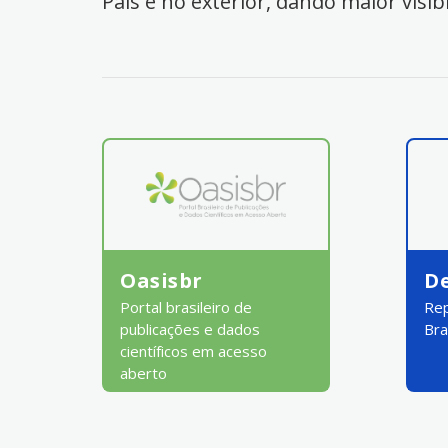
País e no exterior, dando maior visib
Oasisbr
D
Portal brasileiro de
Rep
publicações e dados
Bra
científicos em acesso
aberto