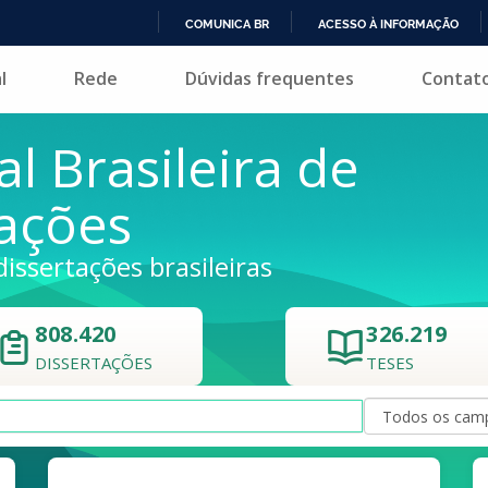
COMUNICA BR
ACESSO À INFORMAÇÃO
IR
l
Rede
Dúvidas frequentes
Contat
PARA
O
CONTEÚDO
al Brasileira de
tações
dissertações brasileiras
808.420
326.219
DISSERTAÇÕES
TESES