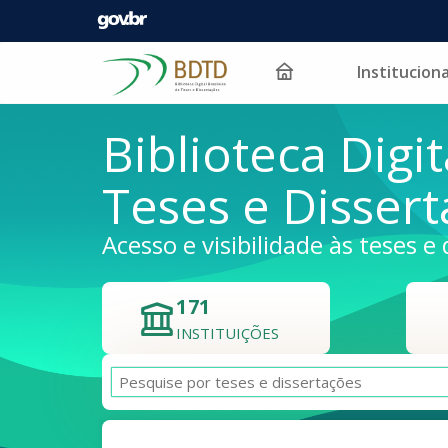
Instituciona
Pular para o conteúdo
Biblioteca Digit
Teses e Disser
Acesso e visibilidade às teses e 
171
INSTITUIÇÕES