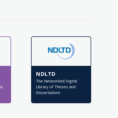
NDLTD
The Networked Digital
ia
Library of Theses and
Dissertations