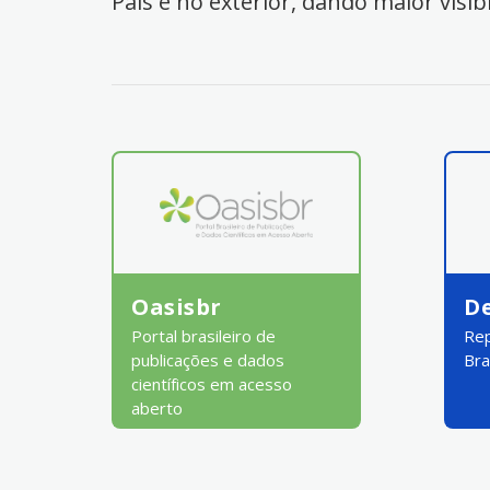
País e no exterior, dando maior visib
Oasisbr
D
Portal brasileiro de
Rep
publicações e dados
Bra
científicos em acesso
aberto