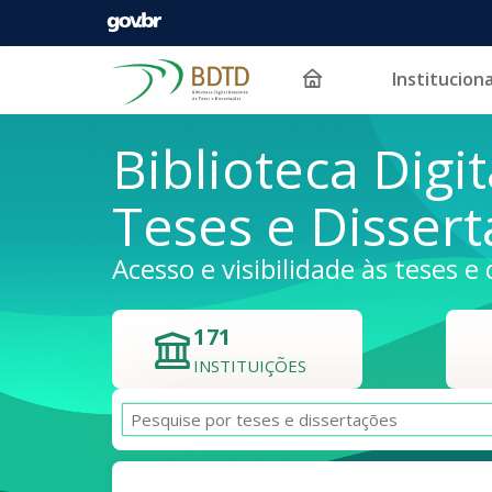
Instituciona
Pular para o conteúdo
Biblioteca Digit
Teses e Disser
Acesso e visibilidade às teses e 
171
INSTITUIÇÕES