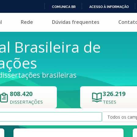
COMUNICA BR
ACESSO À INFORMAÇÃO
IR
l
Rede
Dúvidas frequentes
Contat
PARA
O
CONTEÚDO
al Brasileira de
tações
dissertações brasileiras
808.420
326.219
DISSERTAÇÕES
TESES