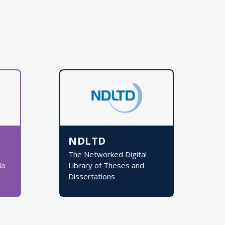
NDLTD
The Networked Digital
ia
Library of Theses and
Dissertations