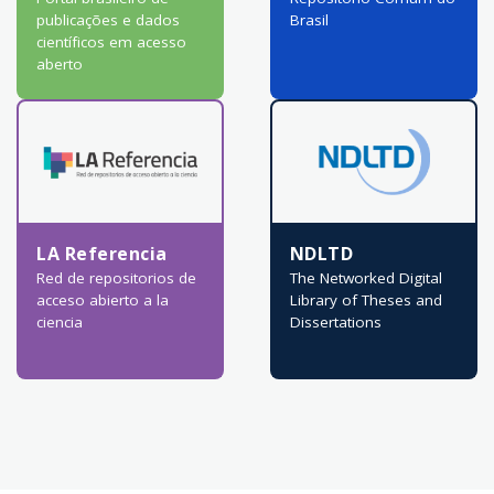
publicações e dados
Brasil
científicos em acesso
aberto
LA Referencia
NDLTD
Red de repositorios de
The Networked Digital
acceso abierto a la
Library of Theses and
ciencia
Dissertations