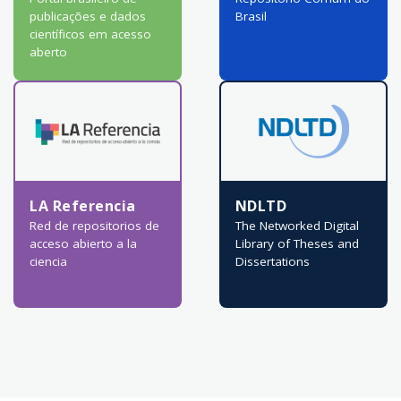
publicações e dados
Brasil
científicos em acesso
aberto
LA Referencia
NDLTD
Red de repositorios de
The Networked Digital
acceso abierto a la
Library of Theses and
ciencia
Dissertations