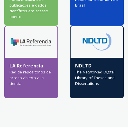
publicações e dados
Brasil
científicos em acesso
aberto
LA Referencia
NDLTD
Red de repositorios de
The Networked Digital
acceso abierto a la
Library of Theses and
ciencia
Dissertations