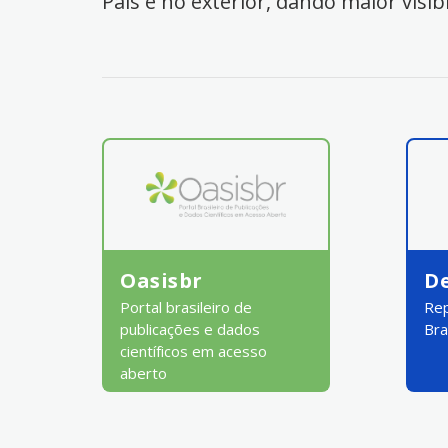
País e no exterior, dando maior visib
Oasisbr
D
Portal brasileiro de
Rep
publicações e dados
Bra
científicos em acesso
aberto