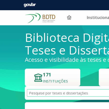
Instituciona
Pular para o conteúdo
Biblioteca Digit
Teses e Disser
Acesso e visibilidade às teses e 
171
INSTITUIÇÕES