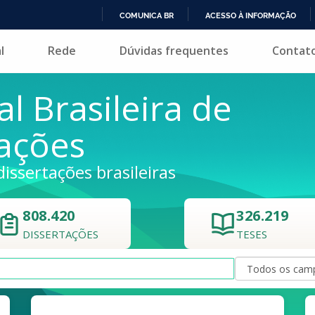
COMUNICA BR
ACESSO À INFORMAÇÃO
IR
l
Rede
Dúvidas frequentes
Contat
PARA
O
CONTEÚDO
al Brasileira de
tações
dissertações brasileiras
808.420
326.219
DISSERTAÇÕES
TESES