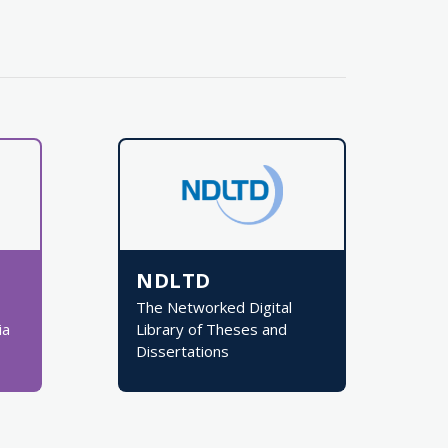
NDLTD
The Networked Digital
ia
Library of Theses and
Dissertations