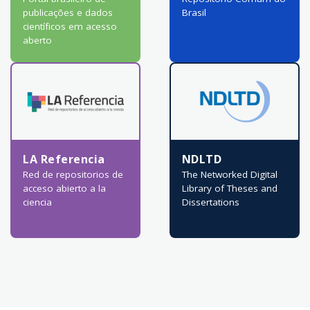
publicações e dados
Brasil
científicos em acesso
aberto
LA Referencia
NDLTD
Red de repositorios de
The Networked Digital
acceso abierto a la
Library of Theses and
ciencia
Dissertations