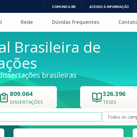
COMUNICA BR
ACESSO À INFORMAÇÃO
IR
l
Rede
Dúvidas frequentes
Contat
PARA
O
CONTEÚDO
al Brasileira de
tações
dissertações brasileiras
809.064
326.396
DISSERTAÇÕES
TESES