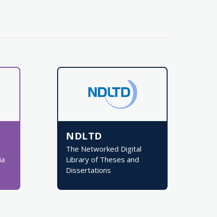
NDLTD
The Networked Digital
ia
Library of Theses and
Dissertations