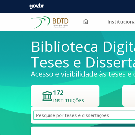
Instituciona
Pular para o conteúdo
Biblioteca Digit
Teses e Disser
Acesso e visibilidade às teses e 
172
INSTITUIÇÕES