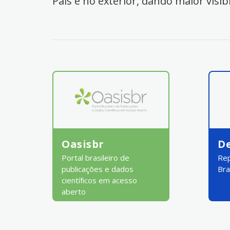
País e no exterior, dando maior visib
Oasisbr
D
Portal brasileiro de
Rep
publicações e dados
Bra
científicos em acesso
aberto