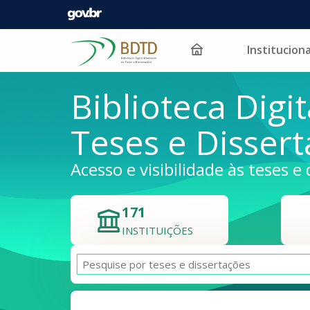
Instituciona
Pular para o conteúdo
Biblioteca Digit
Teses e Disser
Acesso e visibilidade às teses e 
171
INSTITUIÇÕES