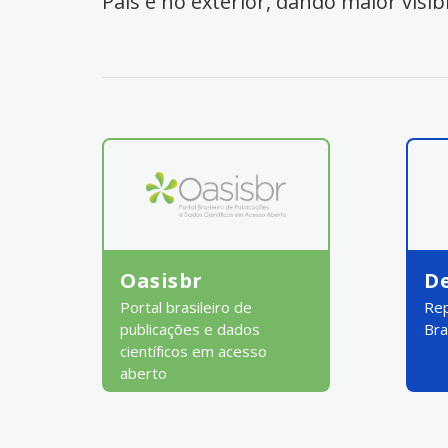
País e no exterior, dando maior visib
Oasisbr
D
Portal brasileiro de
Rep
publicações e dados
Bra
científicos em acesso
aberto