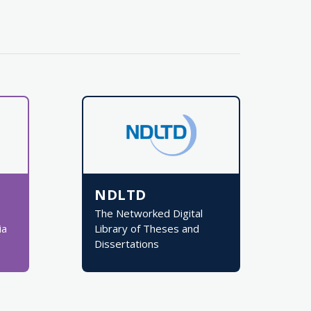
NDLTD
The Networked Digital
ia
Library of Theses and
Dissertations