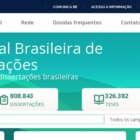
COMUNICA BR
ACESSO À INFORMAÇÃO
IR
l
Rede
Dúvidas frequentes
Contat
PARA
O
CONTEÚDO
al Brasileira de
tações
dissertações brasileiras
808.843
326.382
DISSERTAÇÕES
TESES