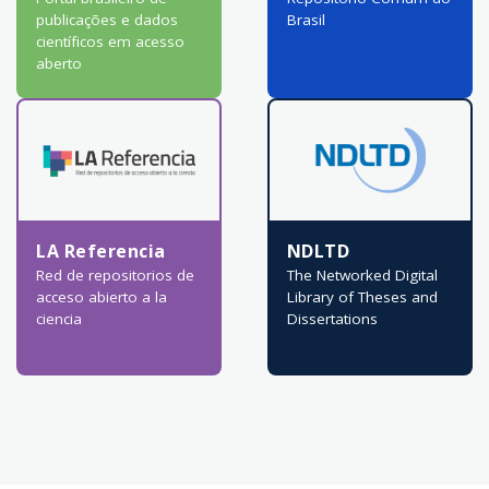
publicações e dados
Brasil
científicos em acesso
aberto
LA Referencia
NDLTD
Red de repositorios de
The Networked Digital
acceso abierto a la
Library of Theses and
ciencia
Dissertations