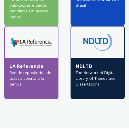
publicações e dados
Brasil
científicos em acesso
aberto
LA Referencia
NDLTD
Red de repositorios de
The Networked Digital
acceso abierto a la
Library of Theses and
ciencia
Dissertations