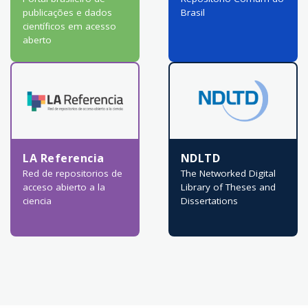
publicações e dados
Brasil
científicos em acesso
aberto
LA Referencia
NDLTD
Red de repositorios de
The Networked Digital
acceso abierto a la
Library of Theses and
ciencia
Dissertations