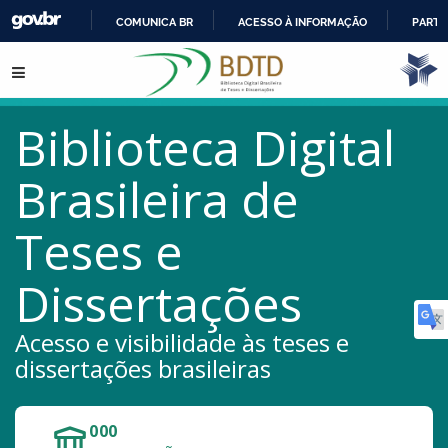
COMUNICA BR
ACESSO À INFORMAÇÃO
PARTI
IR
Pular para o conteúdo
PARA
O
CONTEÚDO
Biblioteca Digital
Brasileira de
Teses e
Dissertações
Acesso e visibilidade às teses e
dissertações brasileiras
000