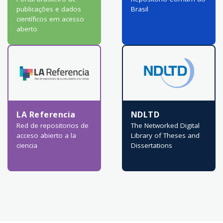
publicações e dados
Brasil
científicos em acesso
aberto
LA Referencia
NDLTD
Red de repositorios de
The Networked Digital
acceso abierto a la
Library of Theses and
ciencia
Dissertations