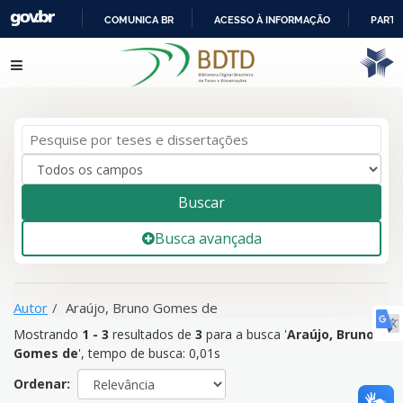
COMUNICA BR
ACESSO À INFORMAÇÃO
PARTI
IR
Mostrando
1 - 3
resultados de
3
para a busca '
Araújo, Bruno
Pular para o conteúdo
PARA
Gomes de
'
O
CONTEÚDO
Buscar
Busca avançada
Autor
Araújo, Bruno Gomes de
Mostrando
1 - 3
resultados de
3
para a busca '
Araújo, Bruno
Gomes de
'
, tempo de busca: 0,01s
Ordenar: