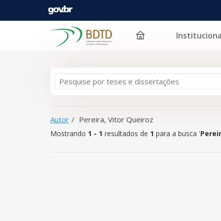
Instituciona
Mostrando
Pular para o conteúdo
1 - 1
resultados de
1
para a busca '
Pereira, Vitor Q
Autor
Pereira, Vitor Queiroz
Mostrando
1 - 1
resultados de
1
para a busca '
Perei