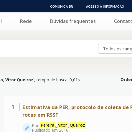
COMUNICA BR
ACESSO À INFORMAÇÃO
IR
l
Rede
Dúvidas frequentes
Contat
ueiroz
'
PARA
O
CONTEÚDO
Orden
ra, Vitor Queiroz
'
, tempo de busca: 0,01s
1
Estimativa da PER, protocolo de coleta de
rotas em RSSF
Por
Pereira
,
Vitor
Queiroz
Publicado em 2016