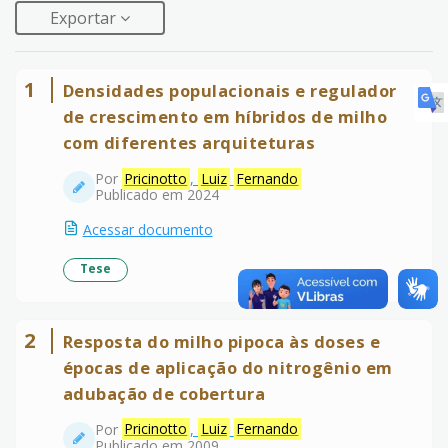
Exportar
1
Densidades populacionais e regulador
de crescimento em híbridos de milho
com diferentes arquiteturas
Por
Pricinotto
,
Luiz
Fernando
Publicado em 2024
Acessar documento
Tese
2
Resposta do milho pipoca às doses e
épocas de aplicação do nitrogênio em
adubação de cobertura
Por
Pricinotto
,
Luiz
Fernando
Publicado em 2009