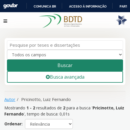
COMUNICA BR
ACESSO À INFORMAÇÃO
PARTI
IR
Mostrando
1 - 2
resultados de
2
para a busca '
Pricinotto, Luiz
Pular para o conteúdo
PARA
Fernando
'
O
CONTEÚDO
Buscar
Busca avançada
Autor
Pricinotto, Luiz Fernando
Mostrando
1 - 2
resultados de
2
para a busca '
Pricinotto, Luiz
Fernando
'
, tempo de busca: 0,01s
Ordenar: