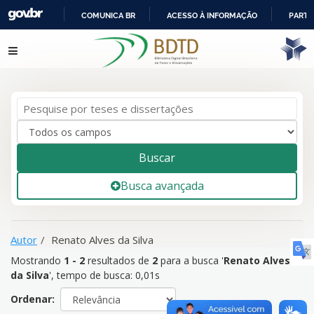
COMUNICA BR
ACESSO À INFORMAÇÃO
PARTI
IR
Mostrando
1 - 2
resultados de
2
para a busca '
Renato Alves da
Pular para o conteúdo
PARA
Silva
'
O
CONTEÚDO
Buscar
Busca avançada
Autor
Renato Alves da Silva
Mostrando
1 - 2
resultados de
2
para a busca '
Renato Alves
da Silva
'
, tempo de busca: 0,01s
Ordenar: