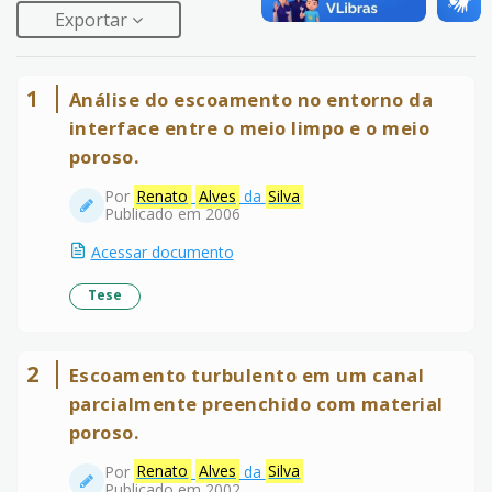
Exportar
1
Análise do escoamento no entorno da
interface entre o meio limpo e o meio
poroso.
Por
Renato
Alves
da
Silva
Publicado em 2006
Acessar documento
Tese
2
Escoamento turbulento em um canal
parcialmente preenchido com material
poroso.
Por
Renato
Alves
da
Silva
Publicado em 2002