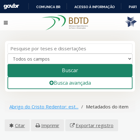
COMUNICA BR
ACESSO À INFORMAÇÃO
PARTI
IR
Pular para o conteúdo
PARA
O
CONTEÚDO
Buscar
Busca avançada
Abrigo do Cristo Redentor: est...
Metadados do item
Citar
Imprimir
Exportar registro