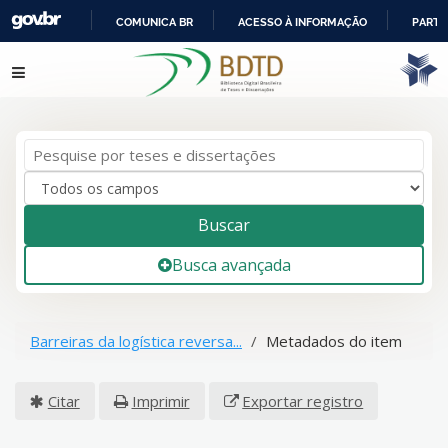
COMUNICA BR
ACESSO À INFORMAÇÃO
PARTI
IR
Pular para o conteúdo
PARA
O
CONTEÚDO
Buscar
Busca avançada
Barreiras da logística reversa...
Metadados do item
Citar
Imprimir
Exportar registro