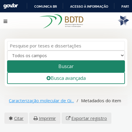
COMUNICA BR
ACESSO À INFORMAÇÃO
PARTI
IR
Pular para o conteúdo
PARA
O
CONTEÚDO
Buscar
Busca avançada
Caracterização molecular de Gi...
Metadados do item
Citar
Imprimir
Exportar registro