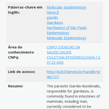
Palavras-chave em
Molecular epidemiology
Inglês:
Gene β
giardin
Giardiasis
Northwest of São Paulo
Epidemiology
Molecular Epidemiology
Área do
CNPQ::CIENCIAS DA
conhecimento
SAUDE::SAUDE
CNPq:
COLETIVA::EPIDEMIOLOGIA::12
3123::600
Link de acesso:
http://bdtd.famerp.br/handle/te
de/137
Resumo:
The parasite Giardia duodenalis,
responsible for giardiasis, is
commonly found in intestines of
mammals, including man,
currently considered to be