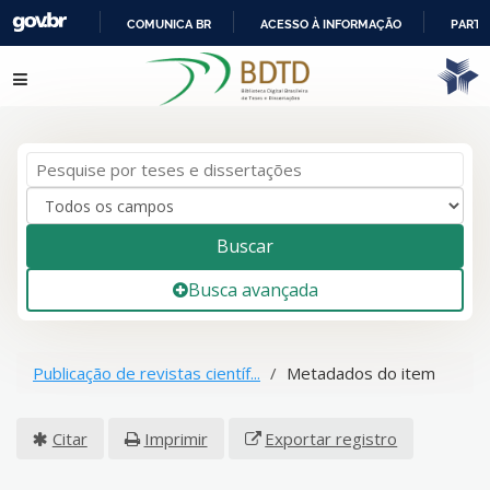
COMUNICA BR
ACESSO À INFORMAÇÃO
PARTI
IR
Pular para o conteúdo
PARA
O
CONTEÚDO
Buscar
Busca avançada
Publicação de revistas científ...
Metadados do item
Citar
Imprimir
Exportar registro