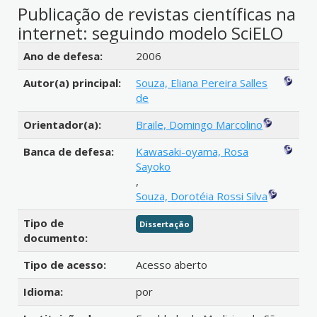
Publicação de revistas científicas na
internet: seguindo modelo SciELO
Detalhes bibliográficos
Ano de defesa:
2006
Autor(a) principal:
Souza, Eliana Pereira Salles
de
Orientador(a):
Braile, Domingo Marcolino
Banca de defesa:
Kawasaki-oyama, Rosa
Sayoko
,
Souza, Dorotéia Rossi Silva
Tipo de
Dissertação
documento:
Tipo de acesso:
Acesso aberto
Idioma:
por