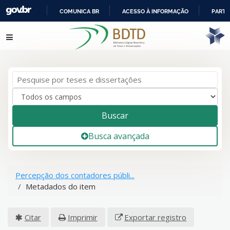
COMUNICA BR
ACESSO À INFORMAÇÃO
PARTI
IR
Pular para o conteúdo
PARA
O
CONTEÚDO
Buscar
Busca avançada
Percepção dos contadores públi...
Metadados do item
Citar
Imprimir
Exportar registro