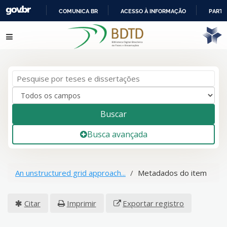
COMUNICA BR
ACESSO À INFORMAÇÃO
PARTI
IR
Pular para o conteúdo
PARA
O
CONTEÚDO
Buscar
Busca avançada
An unstructured grid approach...
Metadados do item
Citar
Imprimir
Exportar registro