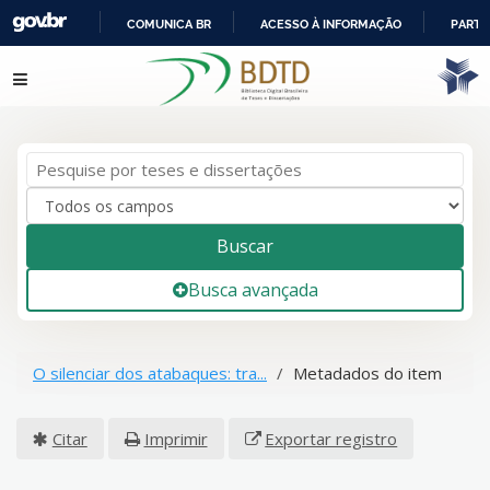
COMUNICA BR
ACESSO À INFORMAÇÃO
PARTI
IR
Pular para o conteúdo
PARA
O
CONTEÚDO
Buscar
Busca avançada
O silenciar dos atabaques: tra...
Metadados do item
Citar
Imprimir
Exportar registro