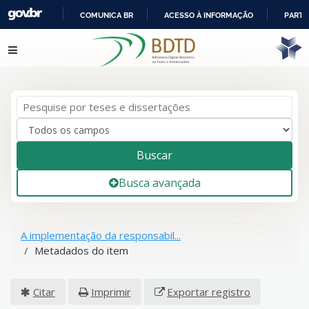
COMUNICA BR
ACESSO À INFORMAÇÃO
PARTI
IR
Pular para o conteúdo
PARA
O
CONTEÚDO
Buscar
Busca avançada
A implementação da responsabil...
Metadados do item
Citar
Imprimir
Exportar registro