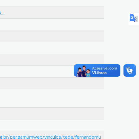
5-
org.br/pergamumweb/vinculos/tede/fernandomu