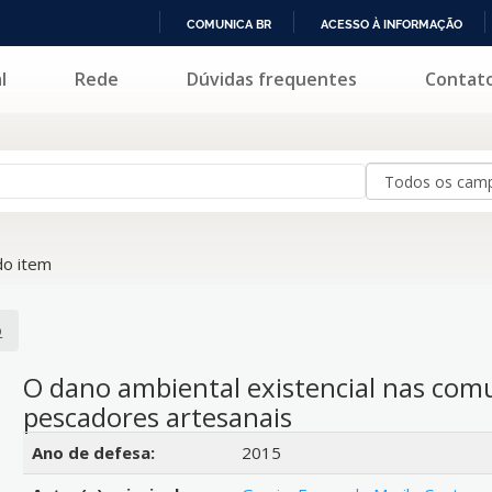
COMUNICA BR
ACESSO À INFORMAÇÃO
IR
l
Rede
Dúvidas frequentes
Contat
PARA
O
CONTEÚDO
o item
o
O dano ambiental existencial nas comu
pescadores artesanais
Detalhes bibliográficos
Ano de defesa:
2015