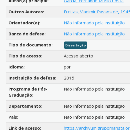
Autor(a) principal:
Garcia, Fernando Murilo Costa
Outros Autores:
Freitas, Vladimir Passos de, 194
Orientador(a):
Não Informado pela instituição
Banca de defesa:
Não Informado pela instituição
Tipo de documento:
Dissertação
Tipo de acesso:
Acesso aberto
Idioma:
por
Instituição de defesa:
2015
Programa de Pós-
Não Informado pela instituição
Graduação:
Departamento:
Não Informado pela instituição
País:
Não Informado pela instituição
Link de acesso:
https://archivum.grupomarista.