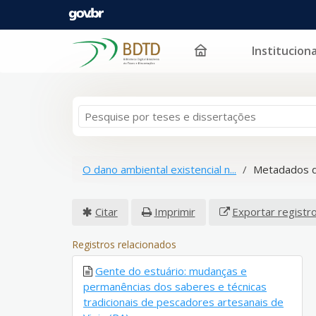
Instituciona
Pular para o conteúdo
O dano ambiental existencial n...
Metadados d
Citar
Imprimir
Exportar registr
Registros relacionados
Gente do estuário: mudanças e
permanências dos saberes e técnicas
tradicionais de pescadores artesanais de