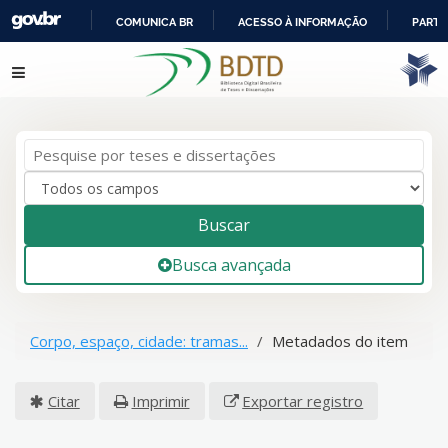
COMUNICA BR
ACESSO À INFORMAÇÃO
PARTI
IR
Pular para o conteúdo
PARA
O
CONTEÚDO
Buscar
Busca avançada
Corpo, espaço, cidade: tramas...
Metadados do item
Citar
Imprimir
Exportar registro