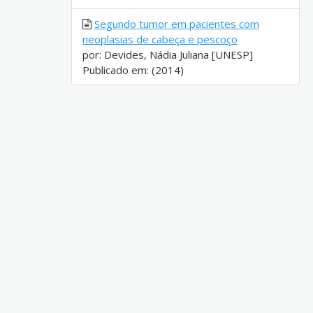
Segundo tumor em pacientes com
neoplasias de cabeça e pescoço
por: Devides, Nádia Juliana [UNESP]
Publicado em: (2014)