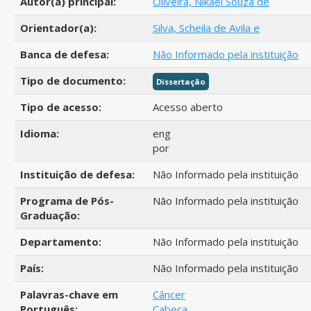
Autor(a) principal:
Oliveira, Nikael Souza de
Orientador(a):
Silva, Scheila de Avila e
Banca de defesa:
Não Informado pela instituição
Tipo de documento:
Dissertação
Tipo de acesso:
Acesso aberto
Idioma:
eng
por
Instituição de defesa:
Não Informado pela instituição
Programa de Pós-
Não Informado pela instituição
Graduação:
Departamento:
Não Informado pela instituição
País:
Não Informado pela instituição
Palavras-chave em
Câncer
Português:
Cabeça