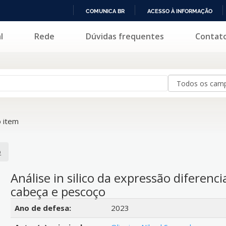
COMUNICA BR
ACESSO À INFORMAÇÃO
IR
l
Rede
Dúvidas frequentes
Contat
PARA
O
CONTEÚDO
 item
o
Análise in silico da expressão diferenc
cabeça e pescoço
Detalhes bibliográficos
Ano de defesa:
2023