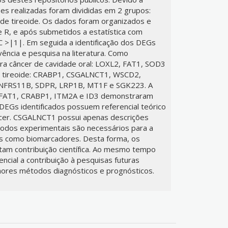
ses realizadas foram divididas em 2 grupos:
 de tireoide. Os dados foram organizados e
e R, e após submetidos a estatística com
C >|1|. Em seguida a identificação dos DEGs
vência e pesquisa na literatura. Como
ra câncer de cavidade oral: LOXL2, FAT1, SOD3
e tireoide: CRABP1, CSGALNCT1, WSCD2,
TNFRS11B, SDPR, LRP1B, MT1F e SGK223. A
ia FAT1, CRABP1, ITM2A e ID3 demonstraram
DEGs identificados possuem referencial teórico
cer. CSGALNCT1 possui apenas descrições
étodos experimentais são necessários para a
s como biomarcadores. Desta forma, os
am contribuição científica. Ao mesmo tempo
ncial a contribuição à pesquisas futuras
hores métodos diagnósticos e prognósticos.