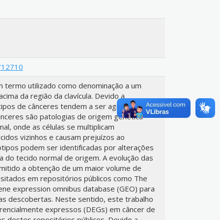
8/12710
m termo utilizado como denominação a um
ima da região da clavícula. Devido a
 tipos de cânceres tendem a ser agressivos e
ânceres são patologias de origem genética
mal, onde as células se multiplicam
idos vizinhos e causam prejuízos ao
tipos podem ser identificadas por alterações
 do tecido normal de origem. A evolução das
rmitido a obtenção de um maior volume de
sitados em repositórios públicos como The
ene expression omnibus database (GEO) para
s descobertas. Neste sentido, este trabalho
iferencialmente expressos (DEGs) em câncer de
s destes repositórios públicos. Devido a