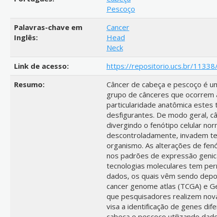
Pescoço
Palavras-chave em
Cancer
Inglês:
Head
Neck
Link de acesso:
https://repositorio.ucs.br/1133
Resumo:
Câncer de cabeça e pescoço é u
grupo de cânceres que ocorrem ac
particularidade anatômica estes
desfigurantes. De modo geral, c
divergindo o fenótipo celular nor
descontroladamente, invadem tec
organismo. As alterações de fenó
nos padrões de expressão genica
tecnologias moleculares tem pe
dados, os quais vêm sendo depo
cancer genome atlas (TCGA) e G
que pesquisadores realizem nova
visa a identificação de genes d
cabeça e pescoço utilizando dado