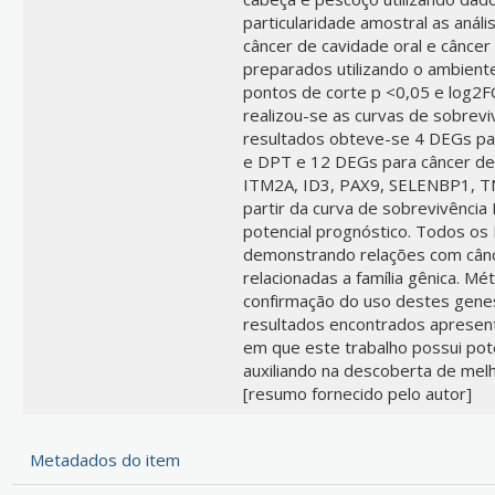
particularidade amostral as análi
câncer de cavidade oral e câncer
preparados utilizando o ambient
pontos de corte p <0,05 e log2F
realizou-se as curvas de sobrevi
resultados obteve-se 4 DEGs pa
e DPT e 12 DEGs para câncer d
ITM2A, ID3, PAX9, SELENBP1, 
partir da curva de sobrevivênc
potencial prognóstico. Todos os 
demonstrando relações com cân
relacionadas a família gênica. M
confirmação do uso destes gene
resultados encontrados apresent
em que este trabalho possui pote
auxiliando na descoberta de mel
[resumo fornecido pelo autor]
Metadados do item