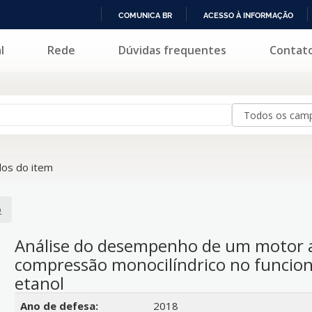
COMUNICA BR
ACESSO À INFORMAÇÃO
IR
l
Rede
Dúvidas frequentes
Contat
PARA
O
CONTEÚDO
os do item
o
Análise do desempenho de um motor a
compressão monocilíndrico no funcion
etanol
Detalhes bibliográficos
Ano de defesa:
2018