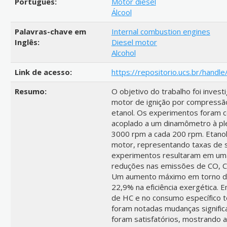
Português:
Motor diesel
Álcool
Palavras-chave em
Internal combustion engines
Inglês:
Diesel motor
Alcohol
Link de acesso:
https://repositorio.ucs.br/hand
Resumo:
O objetivo do trabalho foi inves
motor de ignição por compressã
etanol. Os experimentos foram c
acoplado a um dinamômetro à ple
3000 rpm a cada 200 rpm. Etanol 
motor, representando taxas de s
experimentos resultaram em uma
reduções nas emissões de CO, C
Um aumento máximo em torno de 
22,9% na eficiência exergética.
de HC e no consumo específico to
foram notadas mudanças significa
foram satisfatórios, mostrando a