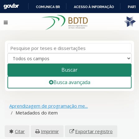
COMUNICA BR
ACESSO À INFORMAÇÃO
PARTI
IR
Pular para o conteúdo
PARA
O
CONTEÚDO
Buscar
Busca avançada
Aprendizagem de programação me...
Metadados do item
Citar
Imprimir
Exportar registro