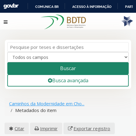
COMUNICA BR
ACESSO À INFORMAÇÃO
PARTI
IR
Pular para o conteúdo
PARA
O
CONTEÚDO
Buscar
Busca avançada
Caminhos da Modernidade em Cho...
Metadados do item
Citar
Imprimir
Exportar registro