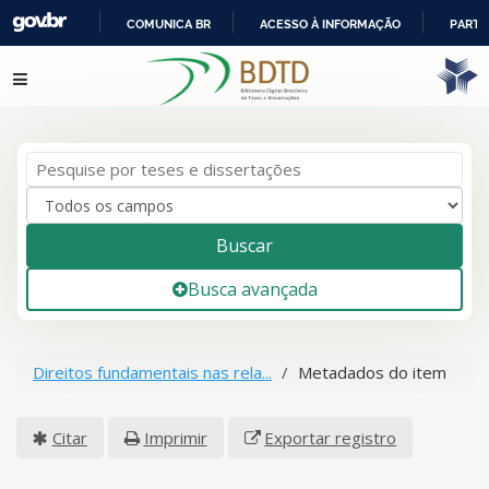
COMUNICA BR
ACESSO À INFORMAÇÃO
PARTI
IR
Pular para o conteúdo
PARA
O
CONTEÚDO
Buscar
Busca avançada
Direitos fundamentais nas rela...
Metadados do item
Citar
Imprimir
Exportar registro