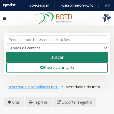
COMUNICA BR
ACESSO À INFORMAÇÃO
PARTI
IR
Pular para o conteúdo
PARA
O
CONTEÚDO
Buscar
Busca avançada
Processos biocatalíticos utili...
Metadados do item
Citar
Imprimir
Exportar registro