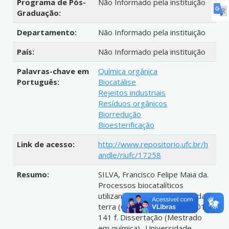
Programa de Pós-
Não Informado pela instituição
Graduação:
Departamento:
Não Informado pela instituição
País:
Não Informado pela instituição
Palavras-chave em
Química orgânica
Português:
Biocatálise
Rejeitos industriais
Resíduos orgânicos
Biorredução
Bioesterificação
Link de acesso:
http://www.repositorio.ufc.br/h
andle/riufc/17258
Resumo:
SILVA, Francisco Felipe Maia da.
Processos biocatalíticos
utilizando a casca da laranja da
terra (Citrus aurantium L.). 2012.
141 f. Dissertação (Mestrado
em química)- Universidade