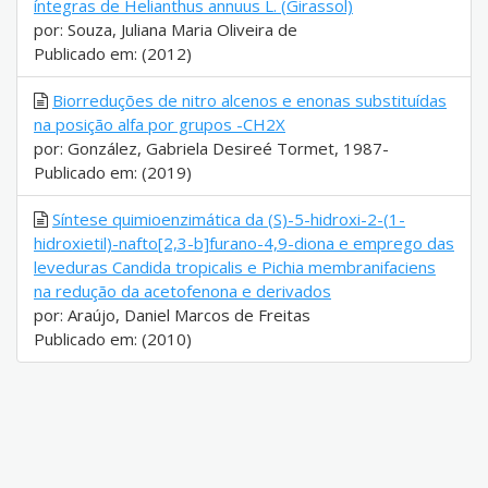
íntegras de Helianthus annuus L. (Girassol)
por: Souza, Juliana Maria Oliveira de
Publicado em: (2012)
Biorreduções de nitro alcenos e enonas substituídas
na posição alfa por grupos -CH2X
por: González, Gabriela Desireé Tormet, 1987-
Publicado em: (2019)
Síntese quimioenzimática da (S)-5-hidroxi-2-(1-
hidroxietil)-nafto[2,3-b]furano-4,9-diona e emprego das
leveduras Candida tropicalis e Pichia membranifaciens
na redução da acetofenona e derivados
por: Araújo, Daniel Marcos de Freitas
Publicado em: (2010)