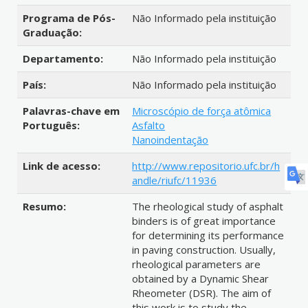
Programa de Pós-
Não Informado pela instituição
Graduação:
Departamento:
Não Informado pela instituição
País:
Não Informado pela instituição
Palavras-chave em
Microscópio de força atômica
Português:
Asfalto
Nanoindentação
Link de acesso:
http://www.repositorio.ufc.br/h
andle/riufc/11936
Resumo:
The rheological study of asphalt
binders is of great importance
for determining its performance
in paving construction. Usually,
rheological parameters are
obtained by a Dynamic Shear
Rheometer (DSR). The aim of
this work is to study the