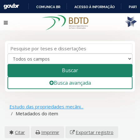
COMUNICA BR
ACESSO À INFORMAÇÃO
PARTI
IR
Pular para o conteúdo
PARA
O
CONTEÚDO
Buscar
Busca avançada
Estudo das propriedades mecâni...
Metadados do item
Citar
Imprimir
Exportar registro