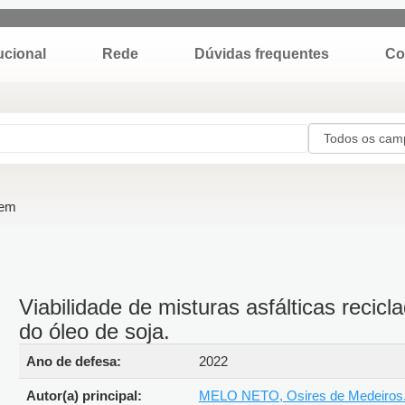
Institucional
Rede
Dúvidas fre
 item
Viabilidade de misturas asfálticas reci
borra do óleo de soja.
Detalhes bibliográficos
Ano de defesa:
2022
Autor(a) principal:
MELO NETO, Osires de Medeiro