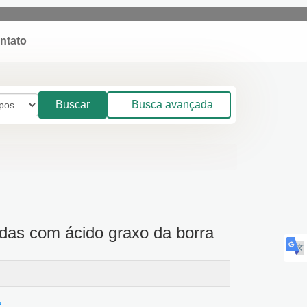
quentes
Contato
Buscar
Busca avançada
cladas com ácido graxo da
s.