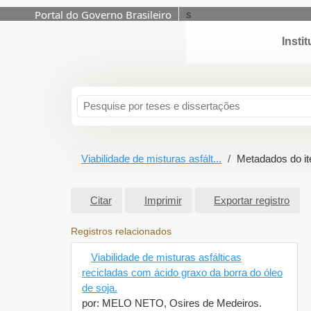
Portal do Governo Brasileiro
s
Pular para o conteúdo
Viabilidade de misturas asfált...
Metadados do
Citar
Imprimir
Exportar registro
Registros relacionados
Viabilidade de misturas asfálticas
recicladas com ácido graxo da borra do
óleo de soja.
por: MELO NETO, Osires de Medeiros.