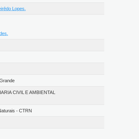
eirêdo Lopes.
es.
a Grande
A CIVIL E AMBIENTAL
 Naturais - CTRN