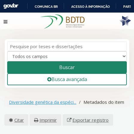
COMUNICA BR
ACESSO À INFORMAÇÃO
PARTI
IR
Pular para o conteúdo
PARA
O
CONTEÚDO
Buscar
Busca avançada
Diversidade genética da espéci...
Metadados do item
Citar
Imprimir
Exportar registro