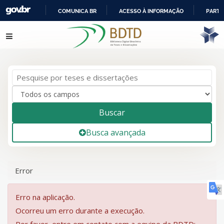
COMUNICA BR
ACESSO À INFORMAÇÃO
PARTI
IR
Pular para o conteúdo
PARA
O
CONTEÚDO
Buscar
Busca avançada
Error
Erro na aplicação.
Ocorreu um erro durante a execução.