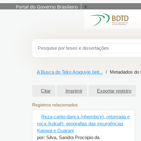
Portal do Governo Brasileiro
s
Pular para o conteúdo
A Busca do Teko Araguyje (jeit...
Metadados 
Citar
Imprimir
Exportar registro
Registros relacionados
Reza-canto-dança (nhembo’e),
retomada e roça (kokuê): geografias das
insurgências Kaiowá e Guarani
por: Silva, Sandra Procópio da