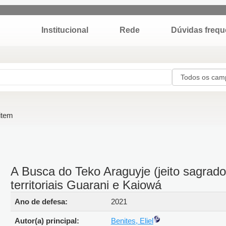
Institucional
Rede
Dúvidas fre
do item
A Busca do Teko Araguyje (jeito sagra
territoriais Guarani e Kaiowá
Detalhes bibliográficos
Ano de defesa:
2021
Autor(a) principal:
Benites, Eliel