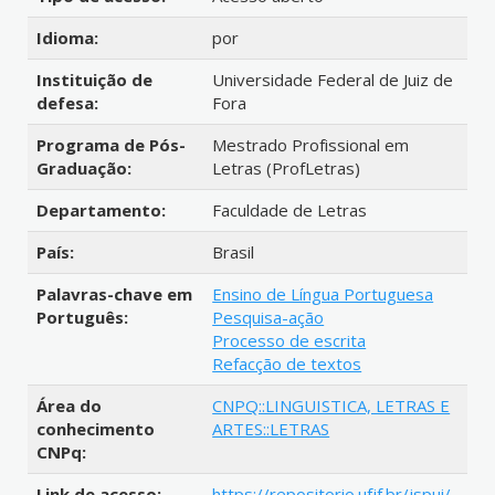
Idioma:
por
Instituição de
Universidade Federal de Juiz de
defesa:
Fora
Programa de Pós-
Mestrado Profissional em
Graduação:
Letras (ProfLetras)
Departamento:
Faculdade de Letras
País:
Brasil
Palavras-chave em
Ensino de Língua Portuguesa
Português:
Pesquisa-ação
Processo de escrita
Refacção de textos
Área do
CNPQ::LINGUISTICA, LETRAS E
conhecimento
ARTES::LETRAS
CNPq:
Link de acesso:
https://repositorio.ufjf.br/jspui/