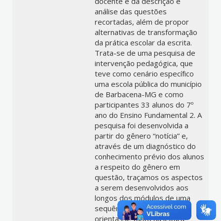
docente e da descrição e
análise das questões
recortadas, além de propor
alternativas de transformação
da prática escolar da escrita.
Trata-se de uma pesquisa de
intervenção pedagógica, que
teve como cenário específico
uma escola pública do município
de Barbacena-MG e como
participantes 33 alunos do 7º
ano do Ensino Fundamental 2. A
pesquisa foi desenvolvida a
partir do gênero “notícia” e,
através de um diagnóstico do
conhecimento prévio dos alunos
a respeito do gênero em
questão, traçamos os aspectos
a serem desenvolvidos aos
longos dos módulos de uma
sequência didática que os
orientasse tanto na leitura