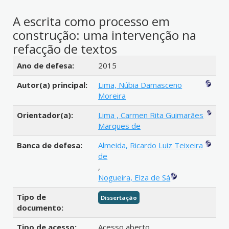
A escrita como processo em
construção: uma intervenção na
refacção de textos
Detalhes bibliográficos
Ano de defesa:
2015
Autor(a) principal:
Lima, Núbia Damasceno
Moreira
Orientador(a):
Lima , Carmen Rita Guimarães
Marques de
Banca de defesa:
Almeida, Ricardo Luiz Teixeira
de
,
Nogueira, Elza de Sá
Tipo de
Dissertação
documento:
Tipo de acesso:
Acesso aberto