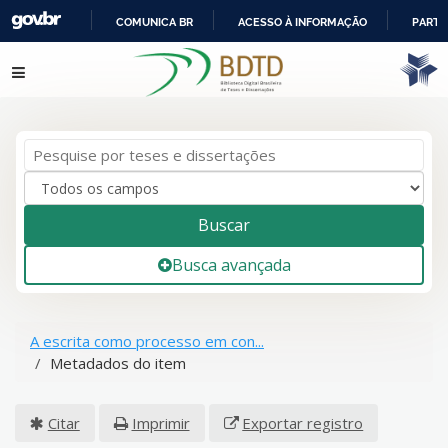
COMUNICA BR
ACESSO À INFORMAÇÃO
PARTI
IR
Pular para o conteúdo
PARA
O
CONTEÚDO
Buscar
Busca avançada
A escrita como processo em con...
Metadados do item
Citar
Imprimir
Exportar registro