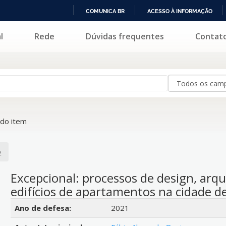
COMUNICA BR
ACESSO À INFORMAÇÃO
IR
l
Rede
Dúvidas frequentes
Contat
PARA
O
CONTEÚDO
do item
o
Excepcional: processos de design, ar
edifícios de apartamentos na cidade d
Detalhes bibliográficos
Ano de defesa:
2021