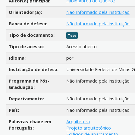
Autor(a) principal:
Fábio Abreu de Queiroz
Orientador(a):
Não Informado pela instituição
Banca de defesa:
Não Informado pela instituição
Tipo de documento:
Tese
Tipo de acesso:
Acesso aberto
Idioma:
por
Instituição de defesa:
Universidade Federal de Minas G
Programa de Pós-
Não Informado pela instituição
Graduação:
Departamento:
Não Informado pela instituição
País:
Não Informado pela instituição
Palavras-chave em
Arquitetura
Português:
Projeto arquitetônico
Edifícios de apartamento