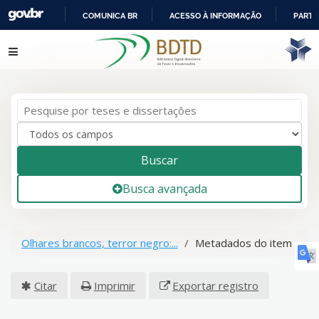
COMUNICA BR
ACESSO À INFORMAÇÃO
PARTI
IR
Pular para o conteúdo
PARA
O
CONTEÚDO
Buscar
Busca avançada
Olhares brancos, terror negro:...
Metadados do item
Citar
Imprimir
Exportar registro