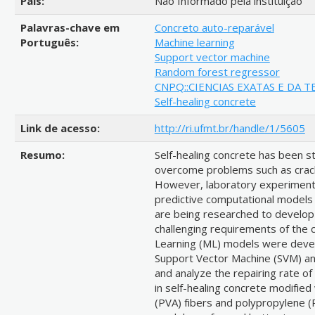
País:
Não Informado pela instituição
Palavras-chave em
Concreto auto-reparável
Português:
Machine learning
Support vector machine
Random forest regressor
CNPQ::CIENCIAS EXATAS E DA T
Self-healing concrete
Link de acesso:
http://ri.ufmt.br/handle/1/5605
Resumo:
Self-healing concrete has been st
overcome problems such as cracki
However, laboratory experiments
predictive computational models 
are being researched to develop
challenging requirements of the c
Learning (ML) models were devel
Support Vector Machine (SVM) a
and analyze the repairing rate of
in self-healing concrete modified w
(PVA) fibers and polypropylene (