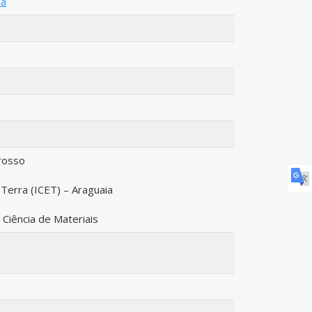
na
rosso
 Terra (ICET) – Araguaia
iência de Materiais