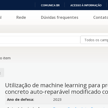
COMUNICA BR
ACESSO À INFORMAÇÃO
IR
l
Rede
Dúvidas frequentes
Contat
PARA
O
CONTEÚDO
o item
o
Utilização de machine learning para p
concreto auto-reparável modificado co
Detalhes bibliográficos
Ano de defesa:
2023