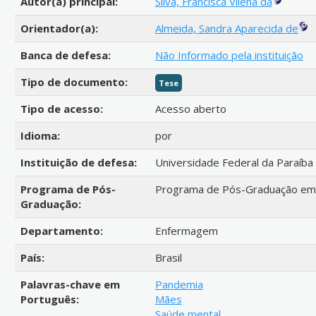
Autor(a) principal:
Silva, Francisca Vilena da
Orientador(a):
Almeida, Sandra Aparecida de
Banca de defesa:
Não Informado pela instituição
Tipo de documento:
Tese
Tipo de acesso:
Acesso aberto
Idioma:
por
Instituição de defesa:
Universidade Federal da Paraíba
Programa de Pós-
Programa de Pós-Graduação e
Graduação:
Departamento:
Enfermagem
País:
Brasil
Palavras-chave em
Pandemia
Português:
Mães
Saúde mental