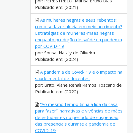
por: PERESTRELO, Marisa Bruno Dias
Publicado em: (2021)
As mulheres negras e seus rebentos:
como se fazer aldeia em meio ao cimento?
Estratégias de mulheres-mães negras
enquanto produção de saúde na pandemia
por COVID-19
por: Sousa, Nataly de Oliveira
Publicado em: (2024)
A pandemia de Covid- 19 e o impacto na
saúde mental de docentes
por: Brito, Alane Renali Ramos Toscano de
Publicado em: (2022)
“Ao mesmo tempo tinha a lida da casa
para fazer”: narrativas e vivências de mães
de estudantes no período de suspensão
das presenciais durante a pandemia de
COVID-19