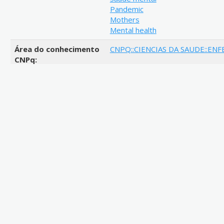
Pandemic
Mothers
Mental health
Área do conhecimento
CNPQ::CIENCIAS DA SAUDE::E
CNPq:
Link de acesso:
https://repositorio.ufpb.br/jsp
Resumo:
Introdução: A pandemia da COVID-
aumento de fatores que podem t
mulheres/mães, como, a sobrecar
domésticas e as múltiplas resp
as ao esgotamento físico e emoci
pandemia da COVID-19 na saúde 
na pandemia; Explorar os senti
momento por mulheres/mães que 
como a desigualdade de gênero 
que tiveram filhos durante a pa
pesquisa exploratória, descritiva
amostragem em Bola de Neve, co
pandemia. As entrevistas foram 