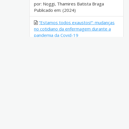
por: Noggi, Thamires Batista Braga
Publicado em: (2024)
“Estamos todos exaustos!”: mudanças
no cotidiano da enfermagem durante a
pandemia da Covid-19
por: Lopes, Adriane Denise Fonseca
Publicado em: (2022)