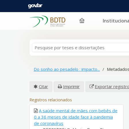
Instituciona
Pular para o conteúdo
Do sonho ao pesadelo : impacto...
Metadados
Citar
Imprimir
Exportar registr
Registros relacionados
A saúde mental de mães com bebês de
0 a 36 meses de idade face à pandemia
de coronavírus