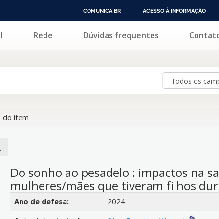
COMUNICA BR
ACESSO À INFORMAÇÃO
IR
l
Rede
Dúvidas frequentes
Contat
PARA
O
CONTEÚDO
 do item
o
Do sonho ao pesadelo : impactos na s
mulheres/mães que tiveram filhos dur
Detalhes bibliográficos
Ano de defesa:
2024