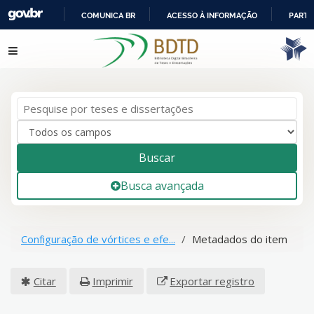
COMUNICA BR
ACESSO À INFORMAÇÃO
PARTI
IR
Pular para o conteúdo
PARA
O
CONTEÚDO
Buscar
Busca avançada
Configuração de vórtices e efe...
Metadados do item
Citar
Imprimir
Exportar registro