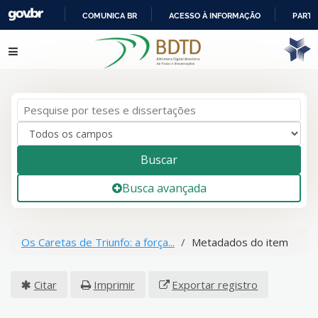
COMUNICA BR
ACESSO À INFORMAÇÃO
PARTI
IR
Pular para o conteúdo
PARA
O
CONTEÚDO
Buscar
Busca avançada
Os Caretas de Triunfo: a força...
Metadados do item
Citar
Imprimir
Exportar registro