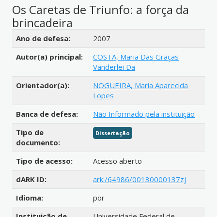
Os Caretas de Triunfo: a força da
brincadeira
Detalhes bibliográficos
Ano de defesa:
2007
Autor(a) principal:
COSTA, Maria Das Graças
Vanderlei Da
Orientador(a):
NOGUEIRA, Maria Aparecida
Lopes
Banca de defesa:
Não Informado pela instituição
Tipo de
Dissertação
documento:
Tipo de acesso:
Acesso aberto
dARK ID:
ark:/64986/00130000137zj
Idioma:
por
Instituição de
Universidade Federal de