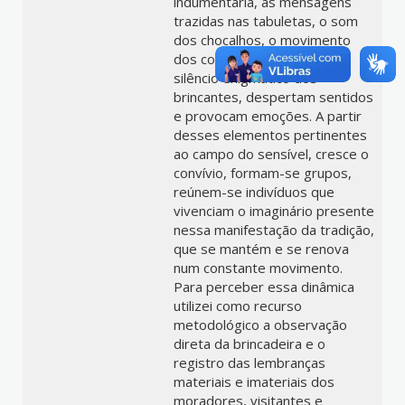
indumentária, as mensagens
trazidas nas tabuletas, o som
dos chocalhos, o movimento
dos corpos encobertos, o
silêncio enigmático dos
brincantes, despertam sentidos
e provocam emoções. A partir
desses elementos pertinentes
ao campo do sensível, cresce o
convívio, formam-se grupos,
reúnem-se indivíduos que
vivenciam o imaginário presente
nessa manifestação da tradição,
que se mantém e se renova
num constante movimento.
Para perceber essa dinâmica
utilizei como recurso
metodológico a observação
direta da brincadeira e o
registro das lembranças
materiais e imateriais dos
moradores, visitantes e