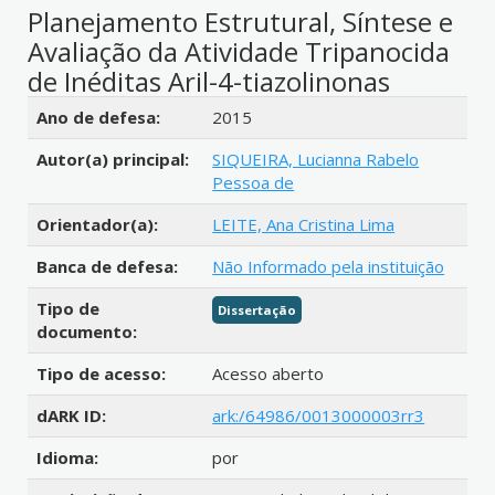
Planejamento Estrutural, Síntese e
Avaliação da Atividade Tripanocida
de Inéditas Aril-4-tiazolinonas
Detalhes bibliográficos
Ano de defesa:
2015
Autor(a) principal:
SIQUEIRA, Lucianna Rabelo
Pessoa de
Orientador(a):
LEITE, Ana Cristina Lima
Banca de defesa:
Não Informado pela instituição
Tipo de
Dissertação
documento:
Tipo de acesso:
Acesso aberto
dARK ID:
ark:/64986/0013000003rr3
Idioma:
por