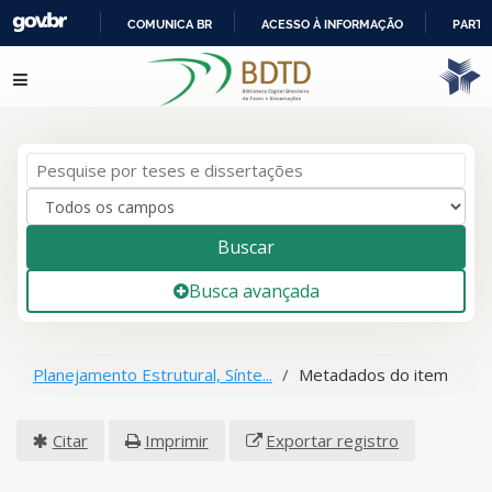
COMUNICA BR
ACESSO À INFORMAÇÃO
PARTI
IR
Pular para o conteúdo
PARA
O
CONTEÚDO
Buscar
Busca avançada
Planejamento Estrutural, Sínte...
Metadados do item
Citar
Imprimir
Exportar registro