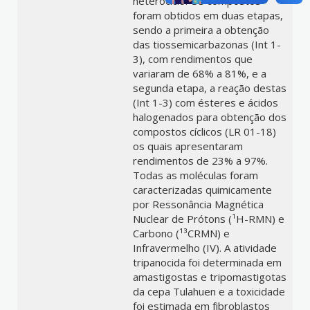
heterociclo. Os compostos
foram obtidos em duas etapas,
sendo a primeira a obtenção
das tiossemicarbazonas (Int 1-
3), com rendimentos que
variaram de 68% a 81%, e a
segunda etapa, a reação destas
(Int 1-3) com ésteres e ácidos
halogenados para obtenção dos
compostos cíclicos (LR 01-18)
os quais apresentaram
rendimentos de 23% a 97%.
Todas as moléculas foram
caracterizadas quimicamente
por Ressonância Magnética
Nuclear de Prótons (¹H-RMN) e
Carbono (¹³CRMN) e
Infravermelho (IV). A atividade
tripanocida foi determinada em
amastigostas e tripomastigotas
da cepa Tulahuen e a toxicidade
foi estimada em fibroblastos