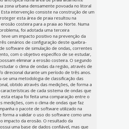
uma zona urbana densamente povoada no litoral
 Esta intervenção consiste na construção de um
roteger esta área de praia resultou na
 erosão costeira para a praia ao Norte. Numa
problema, foi adotada uma terceira
 teve um impacto positivo na prevenção da
três cenários de configuração deste quebra-
 de software de simulação de ondas, correntes
nto, com o objetivo específico de se estudar,
 possam eliminar a erosão costeira. O segundo
estudar o clima de ondas da região, através de
o direcional durante um período de três anos.
u-se uma metodologia de classificação das
ional, obtido através das medições, de forma a
s características de cada sistema de ondas que
 esta etapa foi feita uma comparação entre o
as medições, com o clima de ondas que faz
panha o pacote de software utilizado na
de forma a validar o uso do software como uma
do impacto da erosão. O resultado da
ossui uma base de dados confiável, mas que