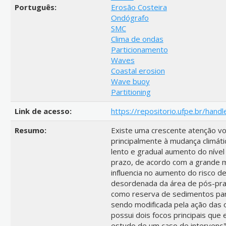
Português:
Erosão Costeira
Ondógrafo
SMC
Clima de ondas
Particionamento
Waves
Coastal erosion
Wave buoy
Partitioning
Link de acesso:
https://repositorio.ufpe.br/ha
Resumo:
Existe uma crescente atenção vo
principalmente à mudança climáti
lento e gradual aumento do nível
prazo, de acordo com a grande ma
influencia no aumento do risco d
desordenada da área de pós-pra
como reserva de sedimentos par
sendo modificada pela ação das o
possui dois focos principais que
estudo de um caso de intervençã