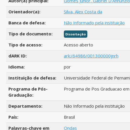
Autor(a) principal:
Gomes Junior, Gabriel D’Annunzio
Orientador(a):
Silva, Alex Costa da
Banca de defesa:
Não Informado pela instituição
Tipo de documento:
Dissertação
Tipo de acesso:
Acesso aberto
dARK ID:
ark:/64986/001300000jnrh
Idioma:
por
Instituição de defesa:
Universidade Federal de Perna
Programa de Pós-
Programa de Pos Graduacao em 
Graduação:
Departamento:
Não Informado pela instituição
País:
Brasil
Palavras-chave em
Ondas