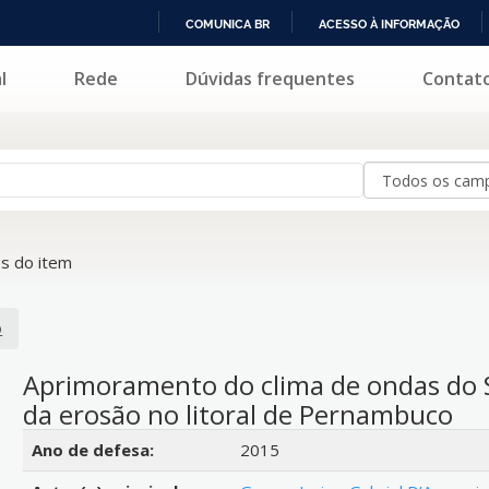
COMUNICA BR
ACESSO À INFORMAÇÃO
IR
l
Rede
Dúvidas frequentes
Contat
PARA
O
CONTEÚDO
s do item
o
Aprimoramento do clima de ondas do 
da erosão no litoral de Pernambuco
Detalhes bibliográficos
Ano de defesa:
2015