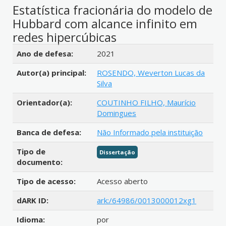
Estatística fracionária do modelo de
Hubbard com alcance infinito em
redes hipercúbicas
Detalhes bibliográficos
Ano de defesa:
2021
Autor(a) principal:
ROSENDO, Weverton Lucas da
Silva
Orientador(a):
COUTINHO FILHO, Maurício
Domingues
Banca de defesa:
Não Informado pela instituição
Tipo de
Dissertação
documento:
Tipo de acesso:
Acesso aberto
dARK ID:
ark:/64986/0013000012xg1
Idioma:
por