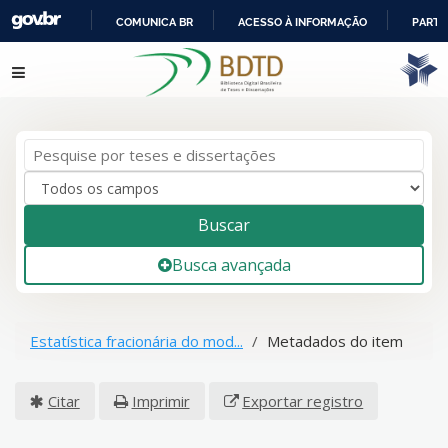
COMUNICA BR
ACESSO À INFORMAÇÃO
PARTI
IR
Pular para o conteúdo
PARA
O
CONTEÚDO
Buscar
Busca avançada
Estatística fracionária do mod...
Metadados do item
Citar
Imprimir
Exportar registro