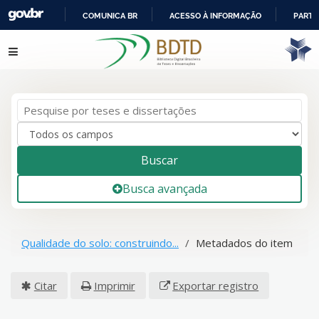
COMUNICA BR
ACESSO À INFORMAÇÃO
PARTI
IR
Pular para o conteúdo
PARA
O
CONTEÚDO
Buscar
Busca avançada
Qualidade do solo: construindo...
Metadados do item
Citar
Imprimir
Exportar registro